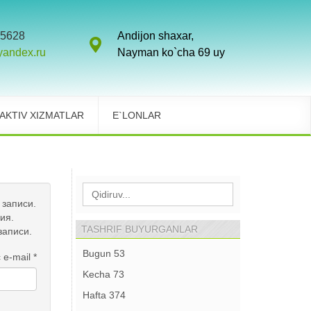
5628
Andijon shaxar,
yandex.ru
Nayman ko`cha 69 uy
AKTIV XIZMATLAR
E`LONLAR
 записи.
ия.
TASHRIF BUYURGANLAR
записи.
Bugun
53
 e-mail
*
Kecha
73
Hafta
374