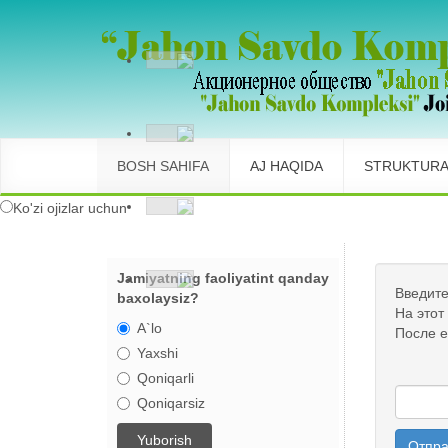
BOSH SAHIFA
AJ HAQIDA
STRUKTUR
Ko'zi ojizlar uchun
Jamiyatning faoliyatint qanday
Введите
baxolaysiz?
На этот
A`lo
После е
Yaxshi
Qoniqarli
Qoniqarsiz
Отпра