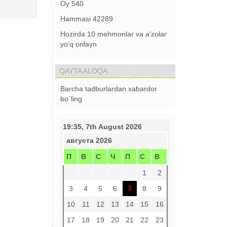
Oy
540
Hammasi
42289
Hozirda 10 mehmonlar va a'zolar
yo'q onlayn
QAYTA ALOQA
Barcha tadburlardan xabardor
bo`ling
19:35, 7th August 2026
августа 2026
П
В
С
Ч
П
С
В
1
2
3
4
5
6
7
8
9
10
11
12
13
14
15
16
17
18
19
20
21
22
23