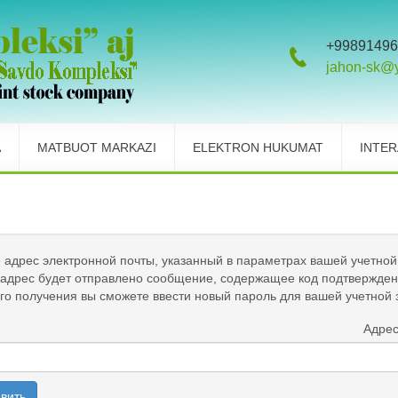
+99891496
jahon-sk@
A
MATBUOT MARKAZI
ELEKTRON HUKUMAT
INTER
 адрес электронной почты, указанный в параметрах вашей учетной
 адрес будет отправлено сообщение, содержащее код подтвержден
го получения вы сможете ввести новый пароль для вашей учетной 
Адрес
вить