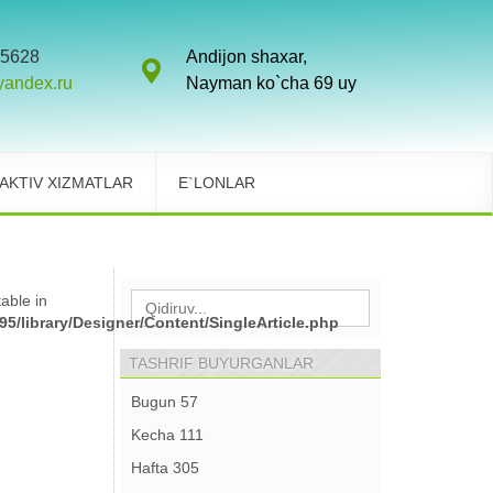
5628
Andijon shaxar,
yandex.ru
Nayman ko`cha 69 uy
AKTIV XIZMATLAR
E`LONLAR
able in
5/library/Designer/Content/SingleArticle.php
TASHRIF BUYURGANLAR
Bugun
57
Kecha
111
Hafta
305