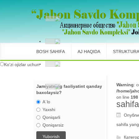
BOSH SAHIFA
AJ HAQIDA
STRUKTUR
Ko'zi ojizlar uchun
Warning
: 
Jamiyatning faoliyatint qanday
/home/jaho
baxolaysiz?
on line
198
A`lo
sahif
Yaxshi
Опубли
Qoniqarli
sahifa yan
Qoniqarsiz
Катего