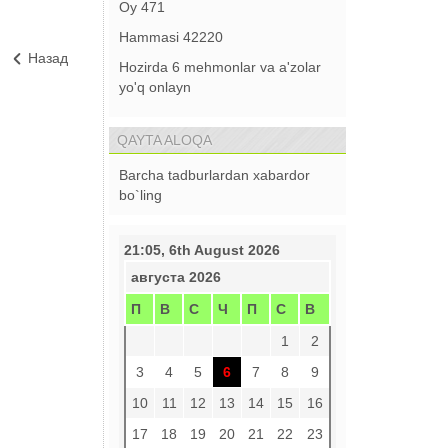
Oy
471
Hammasi
42220
Назад
Hozirda 6 mehmonlar va a'zolar
yo'q onlayn
QAYTA ALOQA
Barcha tadburlardan xabardor
bo`ling
21:05, 6th August 2026
августа 2026
П
В
С
Ч
П
С
В
1
2
3
4
5
6
7
8
9
10
11
12
13
14
15
16
17
18
19
20
21
22
23