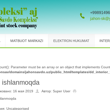
+99891496
jahon-sk@
A
MATBUOT MARKAZI
ELEKTRON HUKUMAT
INTER
count(): Parameter must be an array or an object that implements Count
nsav/domains/jahonsavdo.uz/public_html/templates/dd_interior_9
a ishlanmoqda
ковано: 16 мая 2019
Автор: Super User
gilanmoqda
рия:
Uncategorised