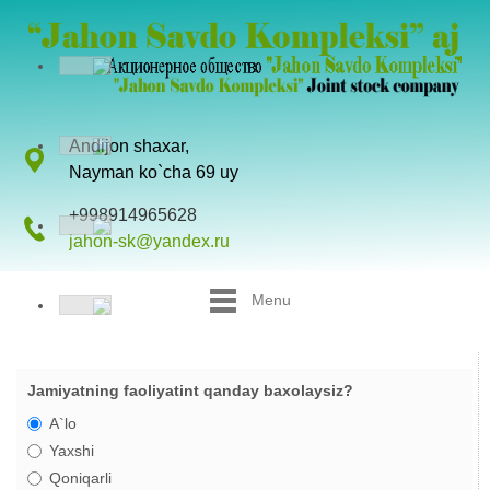
Andijon shaxar,
Nayman ko`cha 69 uy
+998914965628
jahon-sk@yandex.ru
Menu
Jamiyatning faoliyatint qanday baxolaysiz?
A`lo
Yaxshi
Qoniqarli