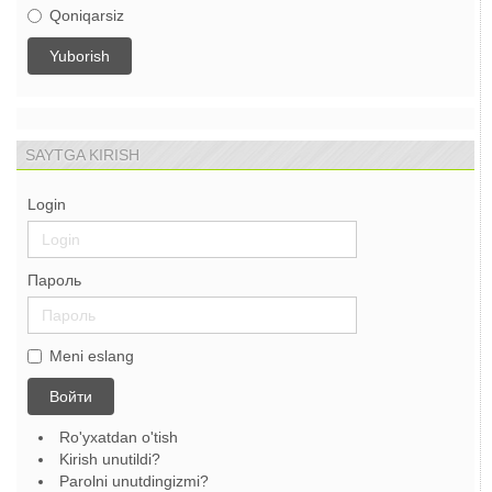
Qoniqarsiz
SAYTGA KIRISH
Login
Пароль
Meni eslang
Войти
Ro'yxatdan o'tish
Kirish unutildi?
Parolni unutdingizmi?