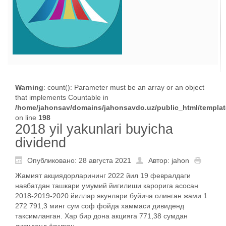
Warning
: count(): Parameter must be an array or an object
that implements Countable in
/home/jahonsav/domains/jahonsavdo.uz/public_html/templates
on line
198
2018 yil yakunlari buyicha
dividend
Опубликовано: 28 августа 2021
Автор: jahon
Жамият акциядорларининг 2022 йил 19 февралдаги
навбатдан ташкари умумий йигилиши карорига асосан
2018-2019-2020 йиллар якунлари буйича олинган жами 1
272 791,3 минг сум соф фойда хаммаси дивиденд
таксимланган. Хар бир дона акцияга 771,38 сумдан