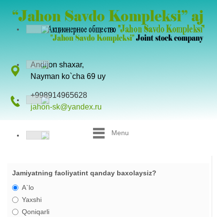
Andijon shaxar,
Nayman ko`cha 69 uy
+998914965628
jahon-sk@yandex.ru
Menu
Jamiyatning faoliyatint qanday baxolaysiz?
A`lo
Yaxshi
Qoniqarli