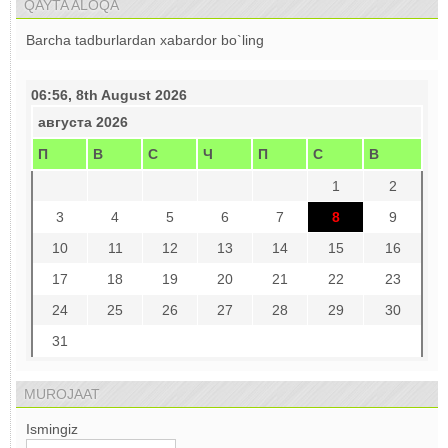
QAYTA ALOQA
Barcha tadburlardan xabardor bo`ling
06:56, 8th August 2026
августа 2026
П
В
С
Ч
П
С
В
1
2
3
4
5
6
7
8
9
10
11
12
13
14
15
16
17
18
19
20
21
22
23
24
25
26
27
28
29
30
31
MUROJAAT
Ismingiz