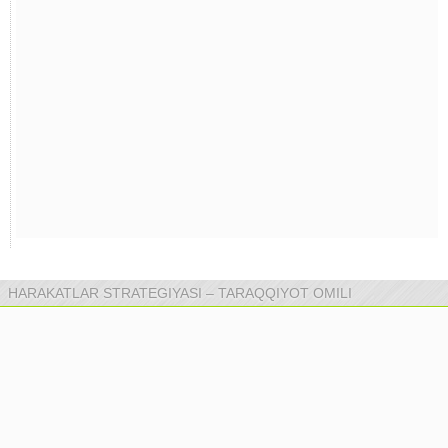
HARAKATLAR STRATEGIYASI – TARAQQIYOT OMILI