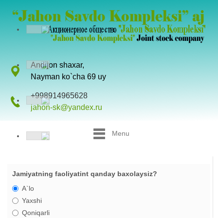
Andijon shaxar,
Nayman ko`cha 69 uy
+998914965628
jahon-sk@yandex.ru
Menu
Jamiyatning faoliyatint qanday baxolaysiz?
A`lo
Yaxshi
Qoniqarli