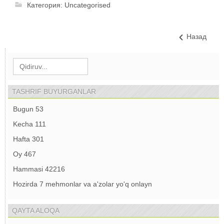
Категория:
Uncategorised
Назад
TASHRIF BUYURGANLAR
Bugun
53
Kecha
111
Hafta
301
Oy
467
Hammasi
42216
Hozirda 7 mehmonlar va a'zolar yo'q onlayn
QAYTA ALOQA