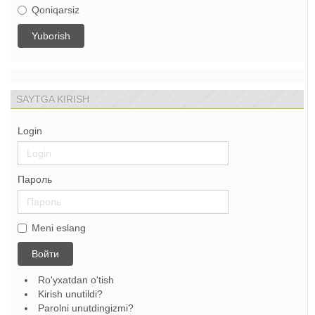
Qoniqarsiz
SAYTGA KIRISH
Login
Пароль
Meni eslang
Войти
Ro'yxatdan o'tish
Kirish unutildi?
Parolni unutdingizmi?